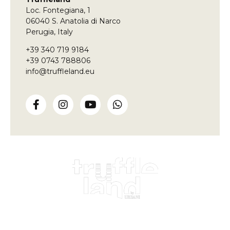
essere
Loc. Fontegiana, 1
lasciato
vuoto
06040 S. Anatolia di Narco
Perugia, Italy
+39 340 719 9184
+39 0743 788806
info@truffleland.eu
Impariamo dalla terra,
da oltre un secolo