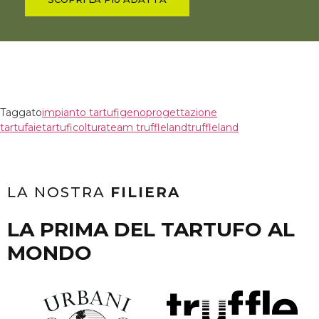
Taggato
impianto tartufigeno
progettazione
tartufaie
tartuficoltura
team truffleland
truffleland
LA NOSTRA
FILIERA
LA PRIMA DEL TARTUFO AL
MONDO