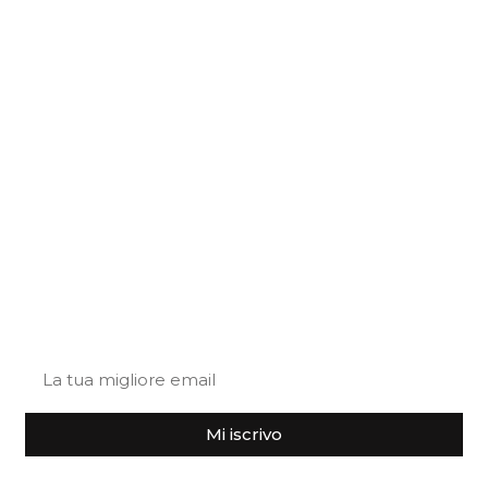
+39 340 719 9184
+39 0743 788806
info@truffleland.eu
Policy privacy
Cookies policy
en-EN
Lasciaci
la tua email
Iscriviti alla nostra newsletter
Mi iscrivo