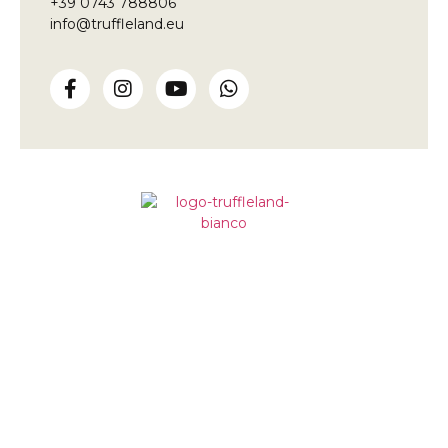
+39 0743 788806
info@truffleland.eu
Impariamo dalla terra,
da oltre un secolo
Truffleland
Loc. Fontegiana, 1
06040 S. Anatolia di Narco
Perugia, Italy