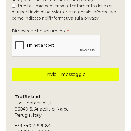
Presto il mio consenso al trattamento dei miei
dati per l’invio di newsletter e materiale informativo
come indicato nell’informativa sulla privacy
Dimostraci che sei umano!
*
Invia il messaggio
Questo
campo
deve
Truffleland
essere
Loc. Fontegiana, 1
lasciato
vuoto
06040 S. Anatolia di Narco
Perugia, Italy
+39 340 719 9184