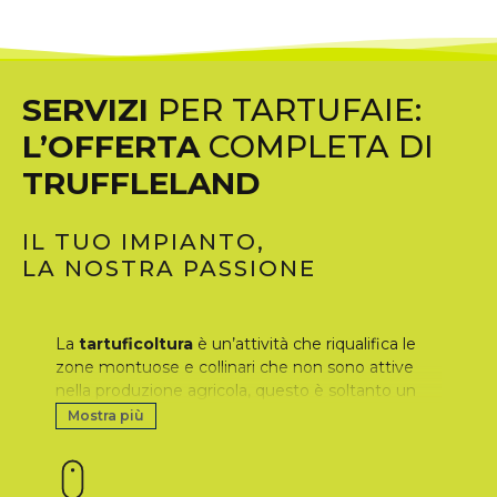
SERVIZI
PER TARTUFAIE:
L’OFFERTA
COMPLETA DI
TRUFFLELAND
IL TUO IMPIANTO,
LA NOSTRA PASSIONE
La
tartuficoltura
è un’attività che riqualifica le
zone montuose e collinari che non sono attive
nella produzione agricola, questo è soltanto un
ulteriore (ottimo) motivo per intraprendere
Mostra più
questo percorso.
Ecco quali sono i nostri servizi.