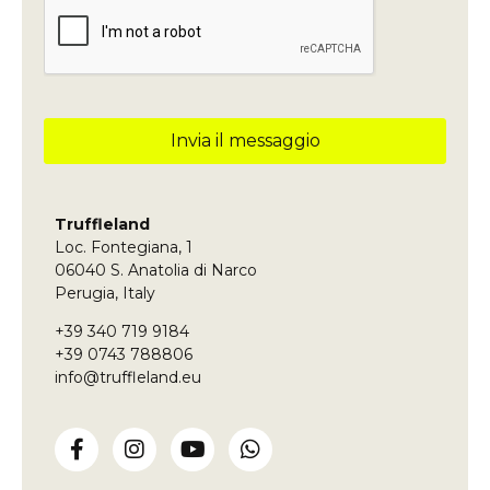
Invia il messaggio
Questo
campo
deve
Truffleland
essere
Loc. Fontegiana, 1
lasciato
vuoto
06040 S. Anatolia di Narco
Perugia, Italy
+39 340 719 9184
+39 0743 788806
info@truffleland.eu