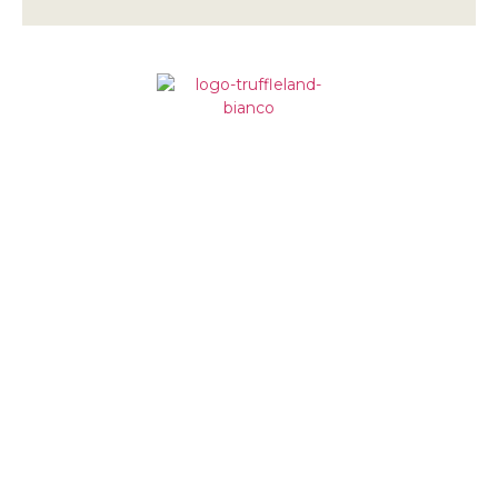
Impariamo dalla terra,
da oltre un secolo
Truffleland
Loc. Fontegiana, 1
06040 S. Anatolia di Narco
Perugia, Italy
+39 340 719 9184
+39 0743 788806
info@truffleland.eu