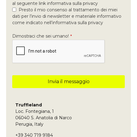
al seguente link informativa sulla privacy
Presto il mio consenso al trattamento dei miei
dati per l’invio di newsletter e materiale informativo
come indicato nell’informativa sulla privacy
Dimostraci che sei umano!
*
Invia il messaggio
Questo
campo
deve
Truffleland
essere
Loc. Fontegiana, 1
lasciato
vuoto
06040 S. Anatolia di Narco
Perugia, Italy
+39 340 719 9184