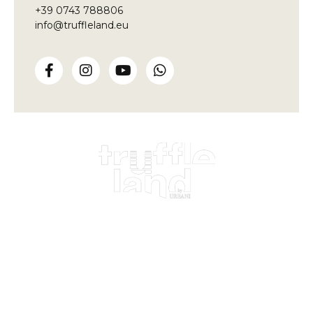
+39 0743 788806
info@truffleland.eu
Impariamo dalla terra,
da oltre un secolo
Truffleland
Loc. Fontegiana, 1