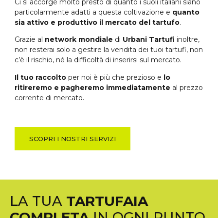
Ci si accorge molto presto di quanto i suoli italiani siano
particolarmente adatti a questa coltivazione e
quanto
sia attivo e produttivo il mercato del tartufo
.
Grazie al
network mondiale
di
Urbani Tartufi
inoltre,
non resterai solo a gestire la vendita dei tuoi tartufi, non
c’è il rischio, né la difficoltà di inserirsi sul mercato.
Il tuo raccolto
per noi è più che prezioso e
lo
ritireremo e pagheremo immediatamente
al prezzo
corrente di mercato.
SCOPRI I NOSTRI SERVIZI
LA TUA
TARTUFAIA
COMPLETA
IN OGNI PUNTO