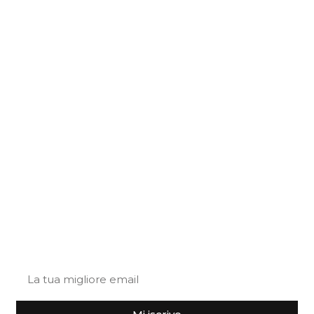
06040 S. Anatolia di Narco
Perugia, Italy
+39 340 719 9184
+39 0743 788806
info@truffleland.eu
Policy privacy
Cookies policy
en-EN
Lasciaci
la tua email
Iscriviti alla nostra newsletter