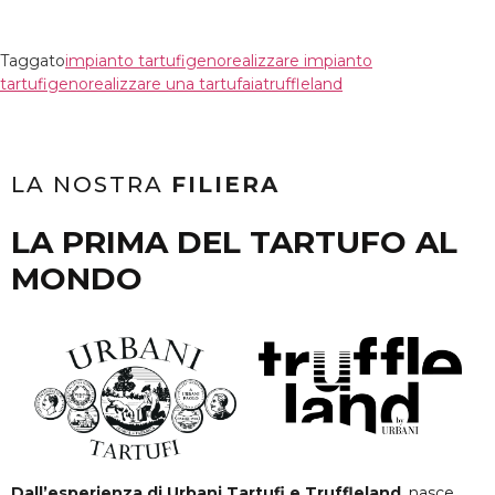
Taggato
impianto tartufigeno
realizzare impianto
tartufigeno
realizzare una tartufaia
truffleland
LA NOSTRA
FILIERA
LA PRIMA DEL TARTUFO AL
MONDO
Dall’esperienza di Urbani Tartufi e Truffleland
, nasce