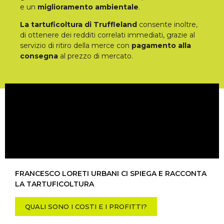
e un
miglioramento ambientale
.
La tartuficoltura di Truffleland
consente inoltre,
di ottenere dei redditi correlati immediati, grazie al
servizio di ritiro della merce con
pagamento alla
consegna
al prezzo di mercato.
FRANCESCO LORETI URBANI CI SPIEGA E RACCONTA
LA TARTUFICOLTURA
QUALI SONO I COSTI E I PROFITTI?