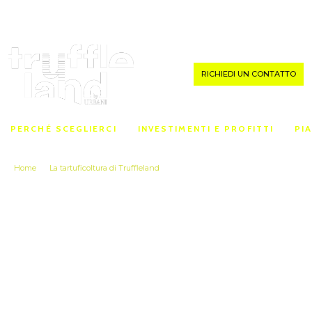
MENU
RICHIEDI UN CONTATTO
PERCHÉ SCEGLIERCI
INVESTIMENTI E PROFITTI
PI
Home
La tartuficoltura di Truffleland
Tartuficoltura del Futuro
TARTUFICOLTURA
DEL FUTURO
UN AIUTO ALL’AMBIENTE E NON SOLO