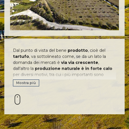
Dal punto di vista del bene
prodotto
, cioè del
tartufo
, va sottolineato come, se da un lato la
domanda dei mercati è
via via crescente
,
dall’altro la
produzione naturale è in forte calo
per diversi motivi, tra cui i più importanti sono
sicuramente i
cambiamenti climatici
e
Mostra più
l’andamento delle precipitazioni, l’abbandono della
montagna e in particolar modo l’infittimento dei
boschi dovuto alla scomparsa della pastorizia e
l’eccessivo sfruttamento da parte dell’uomo delle
tartufaie.
Alla luce di tutto ciò è quindi corretto affermare
che
il futuro del tartufo è nella tartuficoltura
: