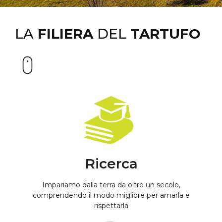
ogni tartuficoltore, con la cura e la passione per la
propria tartufaia, coltivando un proprio interesse
privato concorre quindi a costruire qualcosa di
LA
FILIERA
DEL
TARTUFO
superiore in termini di ecologia ed ecosostenibilità.
Ricerca
Impariamo dalla terra da oltre un secolo,
comprendendo il modo migliore per amarla e
rispettarla