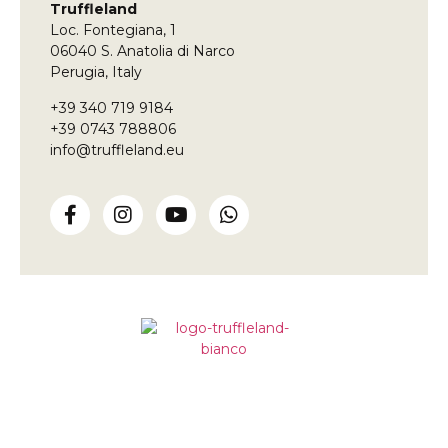
deve
Truffleland
essere
Loc. Fontegiana, 1
lasciato
vuoto
06040 S. Anatolia di Narco
Perugia, Italy
+39 340 719 9184
+39 0743 788806
info@truffleland.eu
Impariamo dalla terra,
da oltre un secolo