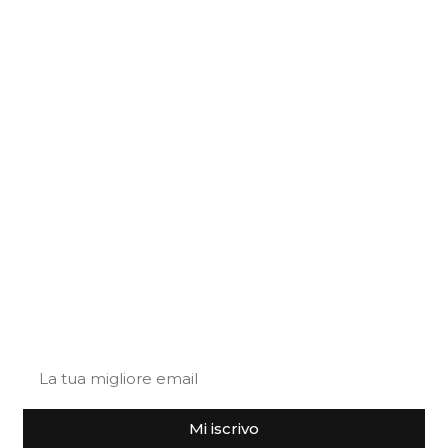
Perugia, Italy
+39 340 719 9184
+39 0743 788806
info@truffleland.eu
Policy privacy
Cookies policy
en-EN
Lasciaci
la tua email
Iscriviti alla nostra newsletter
Mi iscrivo