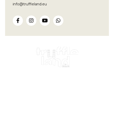
info@truffleland.eu
Impariamo dalla terra,
da oltre un secolo
Truffleland
Loc. Fontegiana, 1
06040 S. Anatolia di Narco