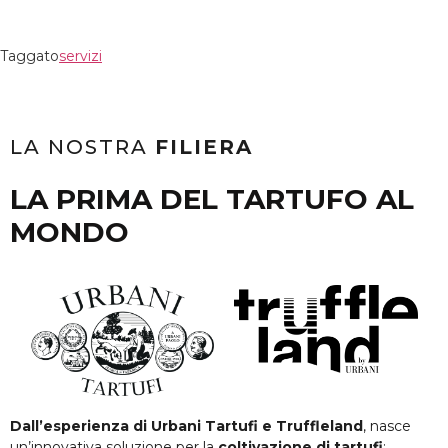
Taggato
servizi
LA NOSTRA
FILIERA
LA PRIMA DEL TARTUFO AL
MONDO
Dall’esperienza di Urbani Tartufi e Truffleland
, nasce
un’innovativa soluzione per la
coltivazione di tartufi
: