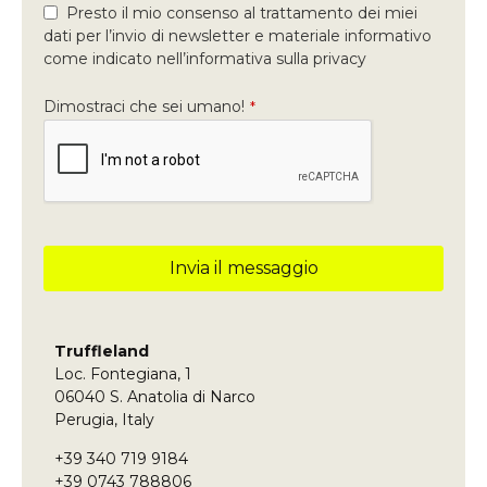
Presto il mio consenso al trattamento dei miei
dati per l’invio di newsletter e materiale informativo
come indicato nell’informativa sulla privacy
Dimostraci che sei umano!
*
Invia il messaggio
Questo
campo
deve
Truffleland
essere
Loc. Fontegiana, 1
lasciato
vuoto
06040 S. Anatolia di Narco
Perugia, Italy
+39 340 719 9184
+39 0743 788806