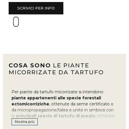
caratteristiche e necessità
.
SCRIVICI PER INFO
COSA SONO
LE PIANTE
MICORRIZATE DA TARTUFO
Per piante da tartufo micorrizate si intendono
piante appartenenti alle specie forestali
ectomicorriziche
, ottenute da seme certificato o
da micropropagazione/talea e unite in simbiosi con
le
principali specie di tartufo di pregio
, richieste
Mostra più
dal mercato e coltivabili.