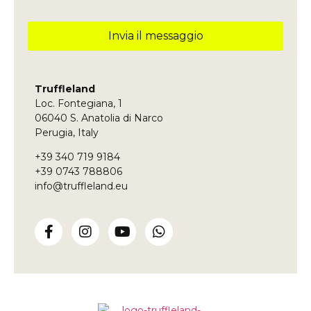
Invia il messaggio
Questo
campo
deve
Truffleland
essere
Loc. Fontegiana, 1
lasciato
vuoto
06040 S. Anatolia di Narco
Perugia, Italy
+39 340 719 9184
+39 0743 788806
info@truffleland.eu