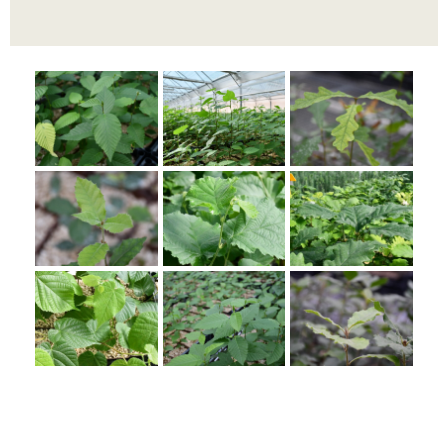
Il processo produttivo prevede la produzione di
plantule “sterili”, ossia allevate in substrati sterili e in
ambiente controllato, in modo che i loro apparati
radicali siano privi di micorrize dei funghi
naturalmente presenti nell’ambiente.
Tali plantule vengono quindi micorrizate con le
varie specie di tartufo
al fine di ottenere, dopo
circa un anno dall’inizio del processo,
una piantina
nei cui apici radicali risiedano le micorrize del
tartufo somministrato
.