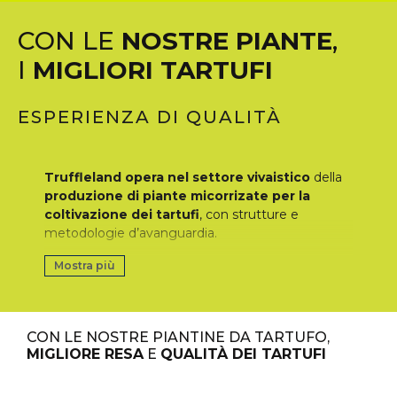
CON LE
NOSTRE PIANTE
,
I
MIGLIORI TARTUFI
ESPERIENZA DI QUALITÀ
Truffleland opera nel settore vivaistico
della
produzione di piante micorrizate per la
coltivazione dei tartufi
, con strutture e
metodologie d’avanguardia.
Per ottenere delle tartufaie che producano tartufi
Mostra più
di alta qualità, è necessario
utilizzare
ed
acquistare piante specifiche con micorrizazione
specifica, in relazione alle caratteristiche del
CON LE NOSTRE PIANTINE DA TARTUFO,
terreno sul quale verrà effettuato l’impianto
MIGLIORE RESA
E
QUALITÀ DEI TARTUFI
Ogni specie forestale presente nel catalogo
di Truffleland risponde a specifiche