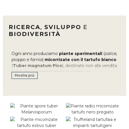
RICERCA
,
SVILUPPO
E
BIODIVERSITÀ
Ogni anno produciamo
piante sperimentali
(
salice,
pioppo e farnia
)
micorrizate
con il tartufo bianco
(
Tuber magnatum Pico
), destinate non alla vendita
bensì alla sperimentazione in campo, in
Mostra più
collaborazione con Associazioni di Tartuficoltori e
ricercatori universitari.
Ad oggi infatti, gli impianti tartufigeni realizzati con
tartufo bianco non garantiscono risultati tali da poter
essere considerati coltivazione, ed è per questo che
Truffleland investe in sperimentazione e
ricerca
al fine di capire quali possano essere gli
elementi capaci di determinare questa diversità.