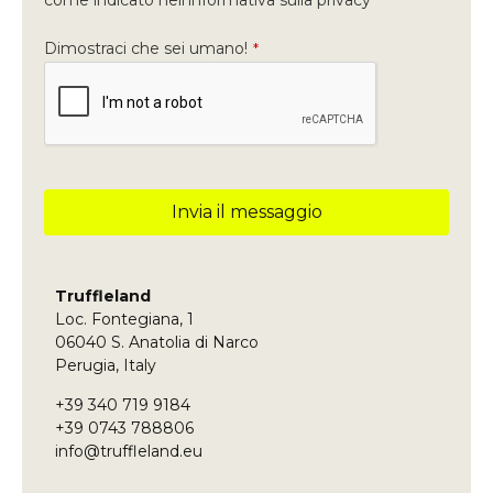
Dimostraci che sei umano!
*
Invia il messaggio
Questo
campo
deve
Truffleland
essere
Loc. Fontegiana, 1
lasciato
vuoto
06040 S. Anatolia di Narco
Perugia, Italy
+39 340 719 9184
+39 0743 788806
info@truffleland.eu