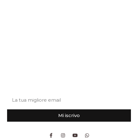
+39 0743 788806
info@truffleland.eu
Policy privacy
Cookies policy
en-EN
Lasciaci
la tua email
Iscriviti alla nostra newsletter
Mi iscrivo