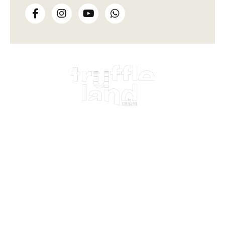
Impariamo dalla terra,
da oltre un secolo
Truffleland
Loc. Fontegiana, 1
06040 S. Anatolia di Narco
Perugia, Italy
+39 340 719 9184