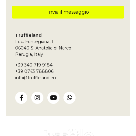
Invia il messaggio
Questo
campo
deve
Truffleland
essere
Loc. Fontegiana, 1
lasciato
vuoto
06040 S. Anatolia di Narco
Perugia, Italy
+39 340 719 9184
+39 0743 788806
info@truffleland.eu