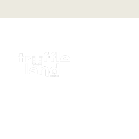
iamo dalla terra,
da oltre un secolo
9 9184
Policy privacy
Cookies policy
788806
en-EN
eland.eu