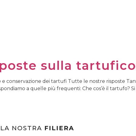
ROFITTI
PIANTE DA TARTUFO MICORRIZATE
DOM
ste sulla tartufico
ne e conservazione dei tartufi Tutte le nostre risposte T
rispondiamo a quelle più frequenti: Che cos’è il tartufo? S
LA NOSTRA
FILIERA