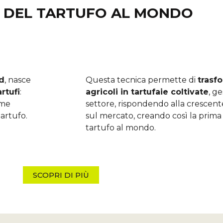
A DEL TARTUFO AL MONDO
nd
, nasce
Questa tecnica permette di
trasf
rtufi
:
agricoli in tartufaie coltivate
, g
eme
settore, rispondendo alla crescent
tartufo.
sul mercato, creando così la prima 
tartufo al mondo.
SCOPRI DI PIÙ