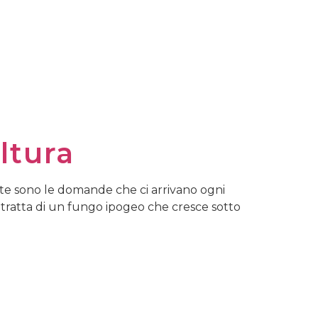
MENU
ANDE E RISPOSTE
ltura
ante sono le domande che ci arrivano ogni
i tratta di un fungo ipogeo che cresce sotto