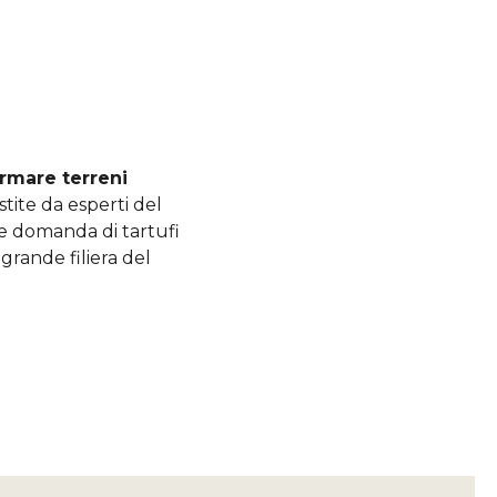
ormare terreni
estite da esperti del
e domanda di tartufi
grande filiera del