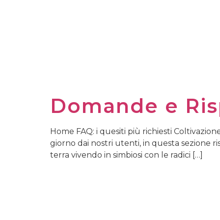
RICHIEDI UN CONTATTO
PERCHÉ SCEGLIERCI
INVESTIMENTI E P
Domande e Rispo
Home FAQ: i quesiti più richiesti Coltivazio
giorno dai nostri utenti, in questa sezione 
terra vivendo in simbiosi con le radici […]