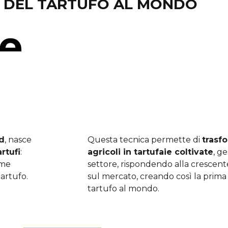
A DEL TARTUFO AL MONDO
nd
, nasce
Questa tecnica permette di
trasf
rtufi
:
agricoli in tartufaie coltivate
, g
eme
settore, rispondendo alla crescent
tartufo.
sul mercato, creando così la prima 
tartufo al mondo.