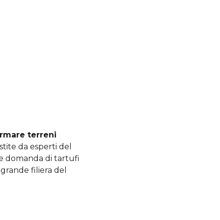
ormare terreni
estite da esperti del
e domanda di tartufi
grande filiera del