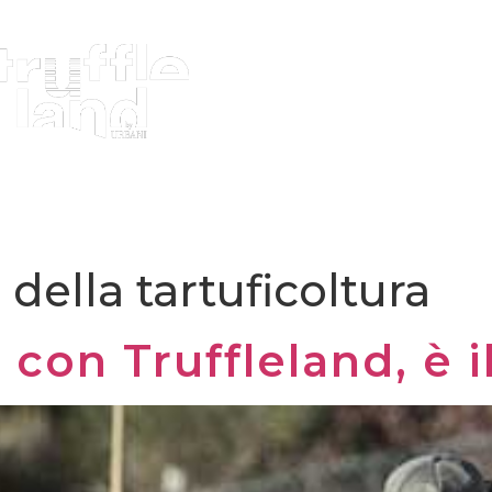
ROFITTI
PIANTE DA TARTUFO MICORRIZATE
DOM
g della tartuficoltura
a con Truffleland, è