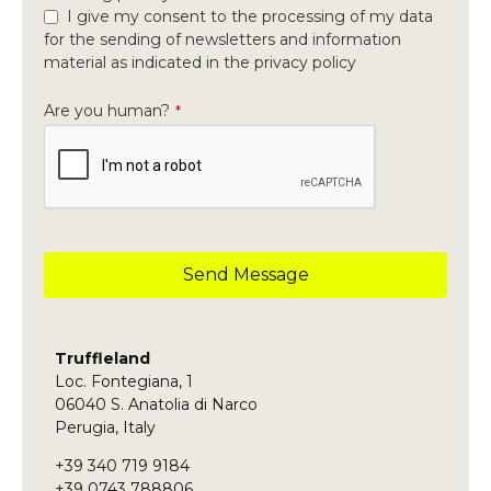
I give my consent to the processing of my data
for the sending of newsletters and information
material as indicated in the privacy policy
Are you human?
*
Send Message
This
field
should
Truffleland
be left
Loc. Fontegiana, 1
blank
06040 S. Anatolia di Narco
Perugia, Italy
+39 340 719 9184
+39 0743 788806