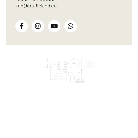
info@truffleland.eu
We have been learning from the land
for over a century
Truffleland
Loc. Fontegiana, 1